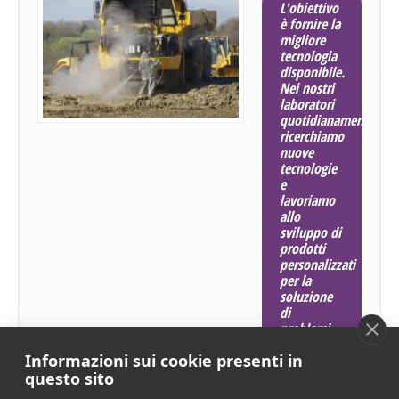
L'obiettivo
è fornire la
migliore
tecnologia
disponibile.
Nei nostri
laboratori
quotidianamente
ricerchiamo
nuove
tecnologie
e
lavoriamo
allo
sviluppo di
prodotti
personalizzati
per la
soluzione
di
problemi
specifici.
Informazioni sui cookie presenti in
questo sito
Manufatti metallici